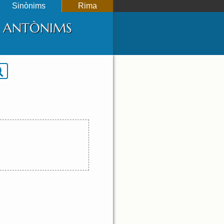
Sinònims
Rima
 I ANTÒNIMS