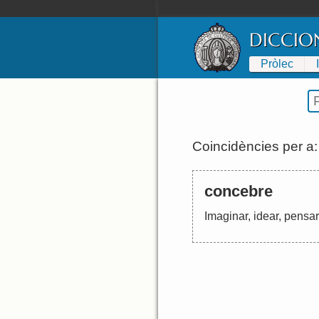
DICCIO
Pròlec
Coincidències per a
concebre
Imaginar
,
idear
,
pensar