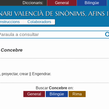
Diccionaris:
General
Bilingüe
NARI VALENCIÀ DE SINÒNIMS, AFINS
Instruccions
Colaboradors
:
Concebre
,
proyectar
,
crear
||
Engendrar
.
Buscar
Concebre
en:
General
Bilingüe
Rima