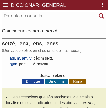
DICCIONARI GENERAL
Coincidències per a:
setzé
setzé, -ena, -ens, -enes
(Derivat de
setze,
en el sufix -
é,
del llatí -
ēnus
.)
adj.
m.
ant.
V.
dècim
sext
.
num.
partitiu
.
V
.
setzau
.
Buscar
setzé
en:
Bilingüe
Sinònims
Rima
Les accepcions que són arcaismes, dialectals o
localismes estan indicades per les abreviatures
ant.
,