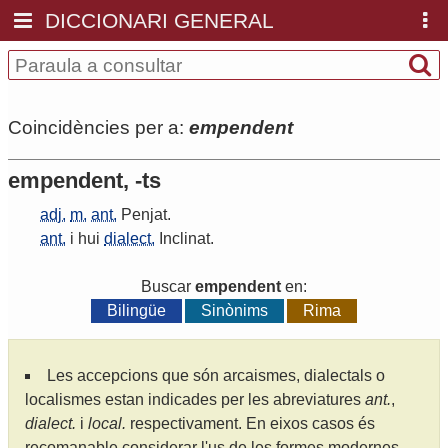
DICCIONARI GENERAL
Coincidències per a:
empendent
empendent, -ts
adj.
m.
ant.
Penjat
.
ant.
i hui
dialect.
Inclinat
.
Buscar
empendent
en:
Bilingüe
Sinònims
Rima
Les accepcions que són arcaismes, dialectals o
localismes estan indicades per les abreviatures
ant.
,
dialect.
i
local.
respectivament. En eixos casos és
recomanable considerar l'us de les formes modernes