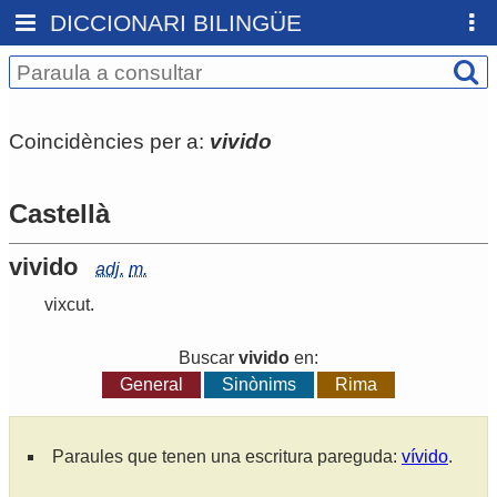
DICCIONARI BILINGÜE
Coincidències per a:
vivido
Castellà
vivido
adj.
m.
vixcut
.
Buscar
vivido
en:
General
Sinònims
Rima
Paraules que tenen una escritura pareguda:
vívido
.