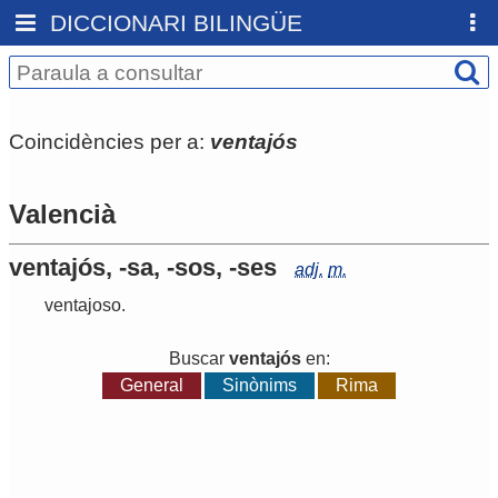
DICCIONARI BILINGÜE
Coincidències per a:
ventajós
Valencià
ventajós, -sa, -sos, -ses
adj.
m.
ventajoso
.
Buscar
ventajós
en:
General
Sinònims
Rima