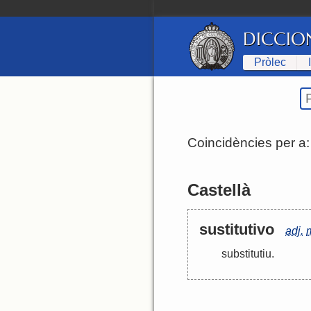
DICCIO
Pròlec
Coincidències per a
Castellà
sustitutivo
adj.
substitutiu
.