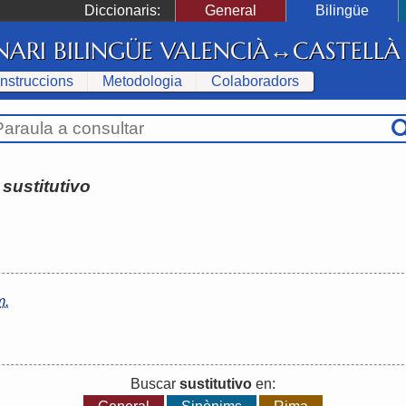
Diccionaris:
General
Bilingüe
NARI BILINGÜE VALENCIÀ↔CASTELLÀ
Instruccions
Metodologia
Colaboradors
:
sustitutivo
m.
Buscar
sustitutivo
en: