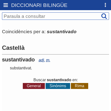
DICCIONARI BILINGÜE
Coincidències per a:
sustantivado
Castellà
sustantivado
adj.
m.
substantivat
.
Buscar
sustantivado
en:
General
Sinònims
Rima