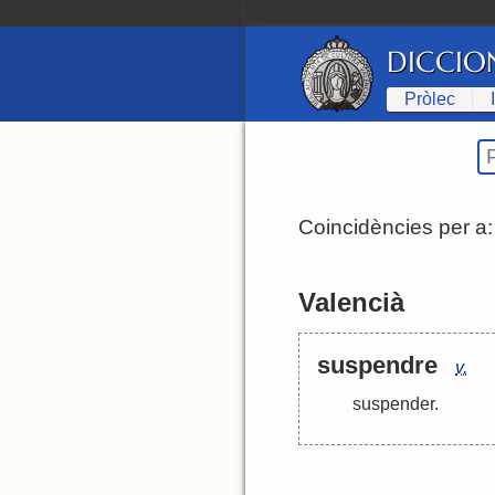
DICCIO
Pròlec
Coincidències per a
Valencià
suspendre
v.
suspender
.