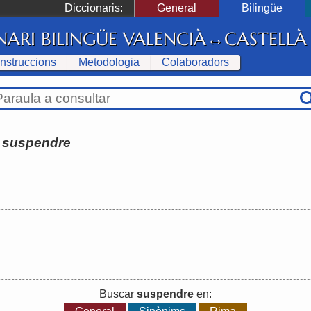
Diccionaris:
General
Bilingüe
NARI BILINGÜE VALENCIÀ↔CASTELLÀ
Instruccions
Metodologia
Colaboradors
:
suspendre
Buscar
suspendre
en: