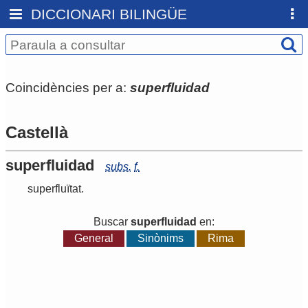
DICCIONARI BILINGÜE
Coincidències per a:
superfluidad
Castellà
superfluidad
subs.
f.
superfluïtat
.
Buscar
superfluidad
en:
General
Sinònims
Rima