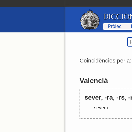
DICCIO
Pròlec
Coincidències per a
Valencià
sever, -ra, -rs, 
severo
.