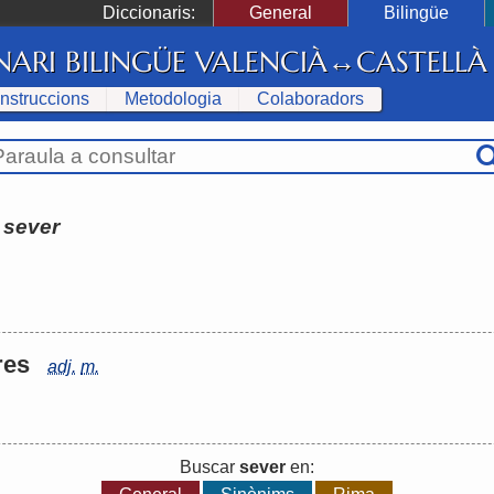
Diccionaris:
General
Bilingüe
NARI BILINGÜE VALENCIÀ↔CASTELLÀ
Instruccions
Metodologia
Colaboradors
:
sever
-res
adj.
m.
Buscar
sever
en: