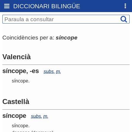
DICCIONARI BILINGÜE
Coincidències per a:
síncope
Valencià
síncope, -es
subs.
m.
síncope
.
Castellà
síncope
subs.
m.
síncope
.