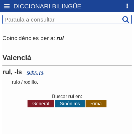
DICCIONARI BILINGÜE
Coincidències per a:
rul
Valencià
rul, -ls
subs.
m.
rulo
/
rodillo
.
Buscar
rul
en:
General
Sinònims
Rima