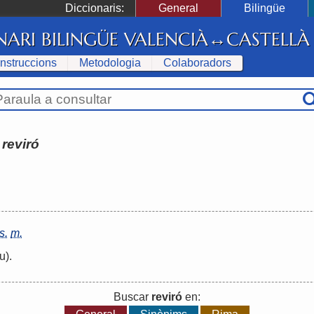
Diccionaris:
General
Bilingüe
NARI BILINGÜE VALENCIÀ↔CASTELLÀ
Instruccions
Metodologia
Colaboradors
:
reviró
s.
m.
u)
.
Buscar
reviró
en: