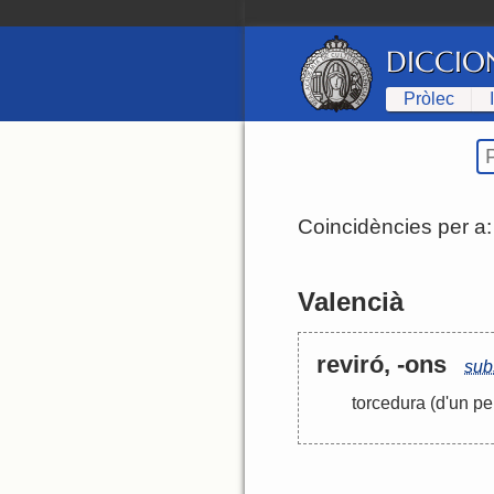
DICCIO
Pròlec
Coincidències per a
Valencià
reviró, -ons
sub
torcedura
(d'un pe