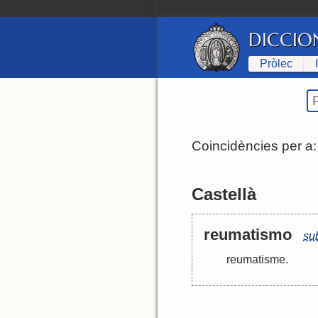
DICCIO
Pròlec
Coincidències per a
Castellà
reumatismo
su
reumatisme
.