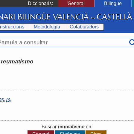
Diccionaris:
General
Bilingüe
NARI BILINGÜE VALENCIÀ↔CASTELLÀ
Instruccions
Metodologia
Colaboradors
:
reumatismo
bs.
m.
Buscar
reumatismo
en: