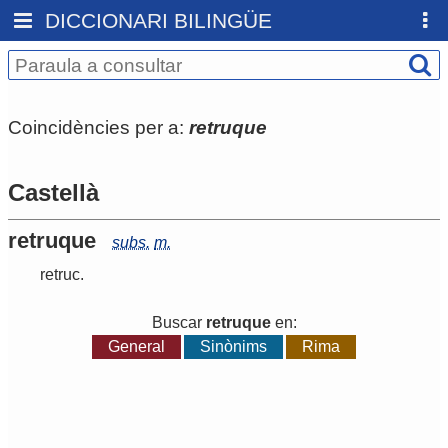
DICCIONARI BILINGÜE
Coincidències per a:
retruque
Castellà
retruque
subs.
m.
retruc
.
Buscar
retruque
en:
General
Sinònims
Rima