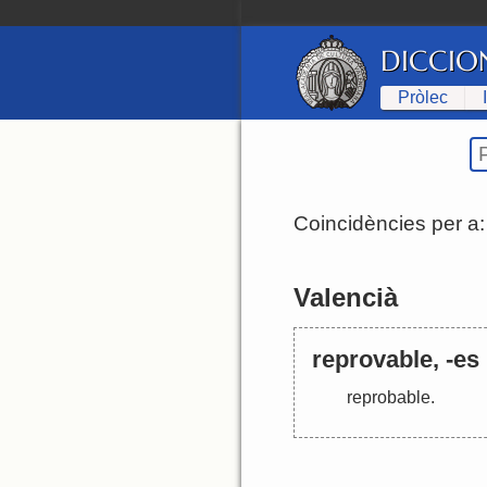
DICCIO
Pròlec
Coincidències per a
Valencià
reprovable, -es
reprobable
.