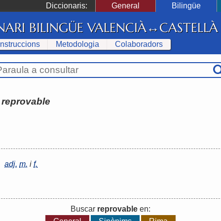
Diccionaris:
General
Bilingüe
NARI BILINGÜE VALENCIÀ↔CASTELLÀ
Instruccions
Metodologia
Colaboradors
:
reprovable
adj.
m.
i
f.
Buscar
reprovable
en: