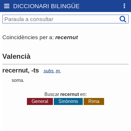
DICCIONARI BILINGÜE
Coincidències per a:
recernut
Valencià
recernut, -ts
subs.
m.
soma
.
Buscar
recernut
en:
General
Sinònims
Rima