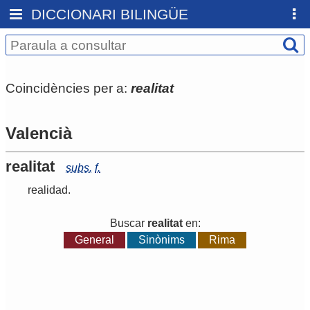
DICCIONARI BILINGÜE
Coincidències per a:
realitat
Valencià
realitat
subs.
f.
realidad
.
Buscar
realitat
en:
General
Sinònims
Rima