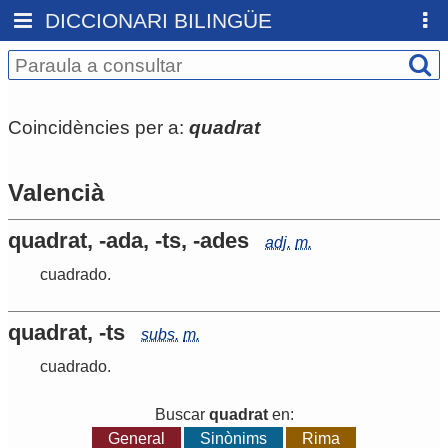
DICCIONARI BILINGÜE
Coincidències per a:
quadrat
Valencià
quadrat, -ada, -ts, -ades
adj.
m.
cuadrado
.
quadrat, -ts
subs.
m.
cuadrado
.
Buscar
quadrat
en:
General
Sinònims
Rima