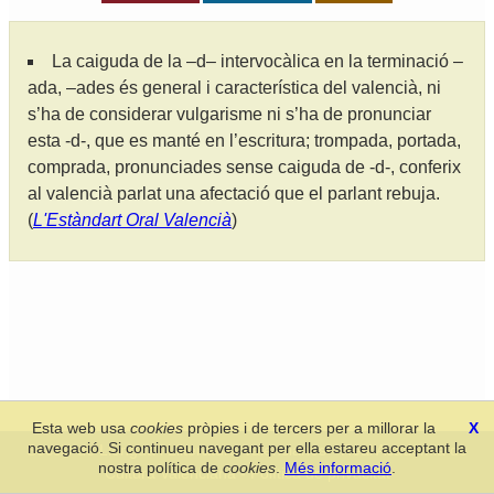
La caiguda de la –d– intervocàlica en la terminació –
ada, –ades és general i característica del valencià, ni
s’ha de considerar vulgarisme ni s’ha de pronunciar
esta -d-, que es manté en l’escritura; trompada, portada,
comprada, pronunciades sense caiguda de -d-, conferix
al valencià parlat una afectació que el parlant rebuja.
(
L'Estàndart Oral Valencià
)
Esta web usa
cookies
pròpies i de tercers per a millorar la
X
navegació. Si continueu navegant per ella estareu acceptant la
Secció de Llengua i Lliteratura Valencianes
-
Real Acadèmia de
nostra política de
cookies
.
Més informació
.
Cultura Valenciana
-
Política de privacitat