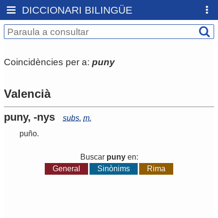
DICCIONARI BILINGÜE
Coincidències per a:
puny
Valencià
puny, -nys
subs.
m.
puño
.
Buscar
puny
en:
General
Sinònims
Rima