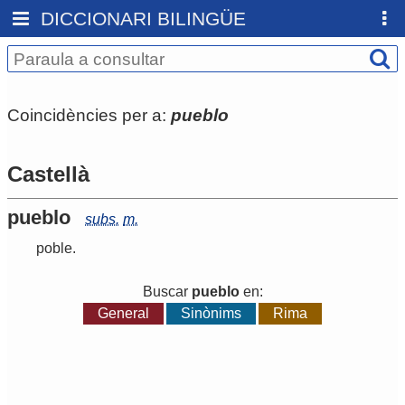
DICCIONARI BILINGÜE
Coincidències per a:
pueblo
Castellà
pueblo
subs.
m.
poble
.
Buscar
pueblo
en:
General
Sinònims
Rima