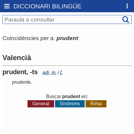
DICCIONARI BILINGÜE
Coincidències per a:
prudent
Valencià
prudent, -ts
adj.
m.
i
f.
prudente
.
Buscar
prudent
en:
General
Sinònims
Rima