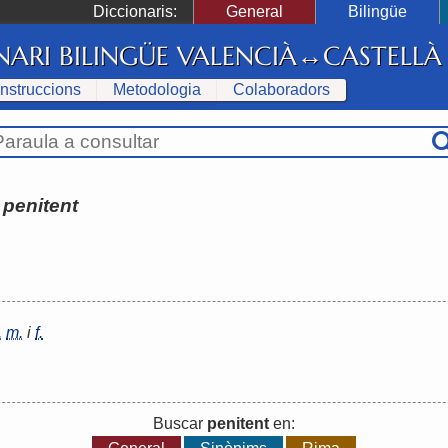
Diccionaris:
General
Bilingüe
NARI BILINGÜE VALENCIÀ↔CASTELLÀ
Instruccions
Metodologia
Colaboradors
:
penitent
.
m.
i
f.
Buscar
penitent
en: