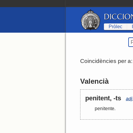
DICCIO
Pròlec
Coincidències per a
Valencià
penitent, -ts
adj
penitente
.