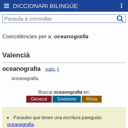
DICCIONARI BILINGÜE
Coincidències per a:
oceanografia
Valencià
oceanografia
subs.
f.
oceanografía
.
Buscar
oceanografia
en:
General
Sinònims
Rima
Paraules que tenen una escritura pareguda:
oceanografía
.