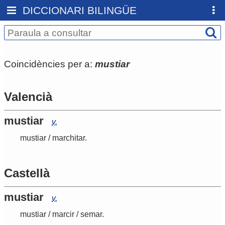
DICCIONARI BILINGÜE
Coincidències per a:
mustiar
Valencià
mustiar
v.
mustiar
/
marchitar
.
Castellà
mustiar
v.
mustiar
/
marcir
/
semar
.