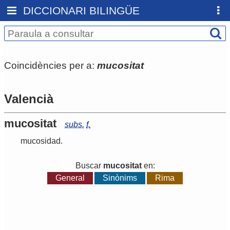
DICCIONARI BILINGÜE
Coincidències per a:
mucositat
Valencià
mucositat
subs.
f.
mucosidad
.
Buscar
mucositat
en:
General
Sinònims
Rima