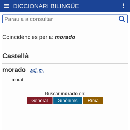
DICCIONARI BILINGÜE
Coincidències per a:
morado
Castellà
morado
adj.
m.
morat
.
Buscar
morado
en:
General
Sinònims
Rima