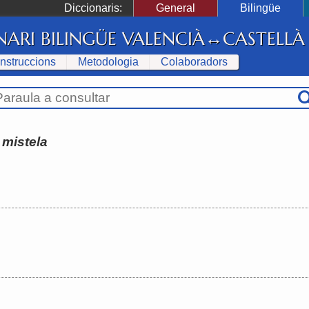
Diccionaris:
General
Bilingüe
NARI BILINGÜE VALENCIÀ↔CASTELLÀ
Instruccions
Metodologia
Colaboradors
:
mistela