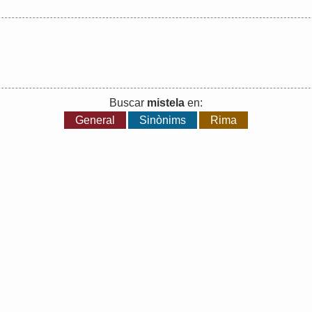
Buscar
mistela
en:
General
Sinònims
Rima