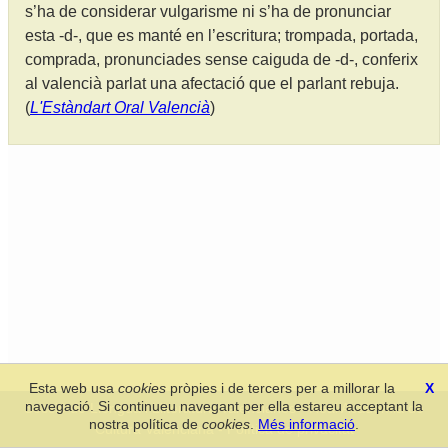
s’ha de considerar vulgarisme ni s’ha de pronunciar
esta -d-, que es manté en l’escritura; trompada, portada,
comprada, pronunciades sense caiguda de -d-, conferix
al valencià parlat una afectació que el parlant rebuja.
(
L'Estàndart Oral Valencià
)
Esta web usa
cookies
pròpies i de tercers per a millorar la
X
navegació. Si continueu navegant per ella estareu acceptant la
Secció de Llengua i Lliteratura Valencianes
-
Real Acadèmia de
nostra política de
cookies
.
Més informació
.
Cultura Valenciana
-
Política de privacitat