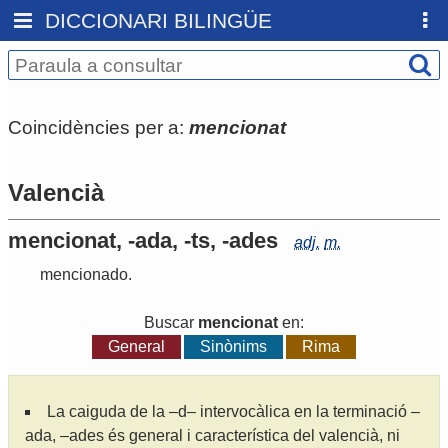
DICCIONARI BILINGÜE
Coincidències per a:
mencionat
Valencià
mencionat, -ada, -ts, -ades
adj.
m.
mencionado
.
Buscar
mencionat
en:
General
Sinònims
Rima
La caiguda de la –d– intervocàlica en la terminació –
ada, –ades és general i característica del valencià, ni