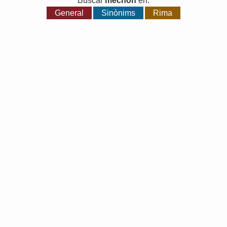
Buscar
mechón
en:
General
Sinònims
Rima