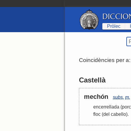
DICCIO
Pròlec
Coincidències per a
Castellà
mechón
subs.
m.
encerrellada
(porc
floc
(del cabello)
.