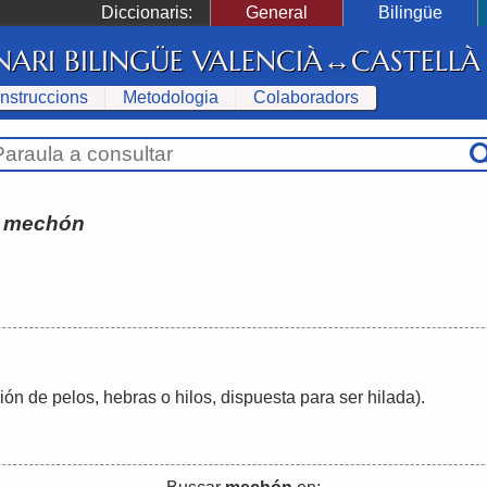
Diccionaris:
General
Bilingüe
NARI BILINGÜE VALENCIÀ↔CASTELLÀ
Instruccions
Metodologia
Colaboradors
:
mechón
ión de pelos, hebras o hilos, dispuesta para ser hilada)
.