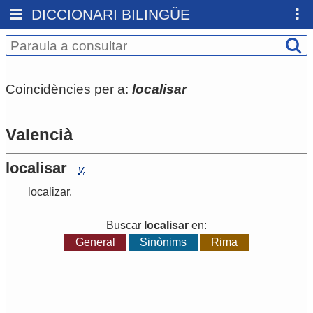
DICCIONARI BILINGÜE
Coincidències per a:
localisar
Valencià
localisar
v.
localizar
.
Buscar
localisar
en:
General
Sinònims
Rima