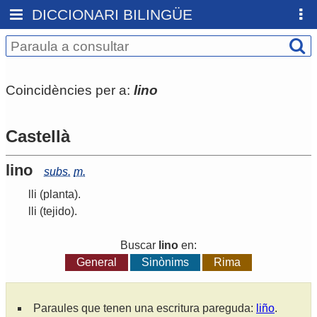
DICCIONARI BILINGÜE
Coincidències per a:
lino
Castellà
lino
subs.
m.
lli
(planta)
.
lli
(tejido)
.
Buscar
lino
en:
General
Sinònims
Rima
Paraules que tenen una escritura pareguda:
liño
.