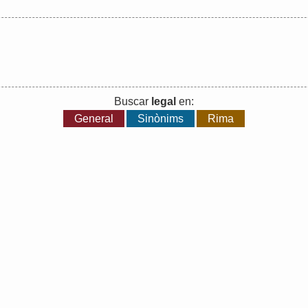
Buscar
legal
en:
General
Sinònims
Rima