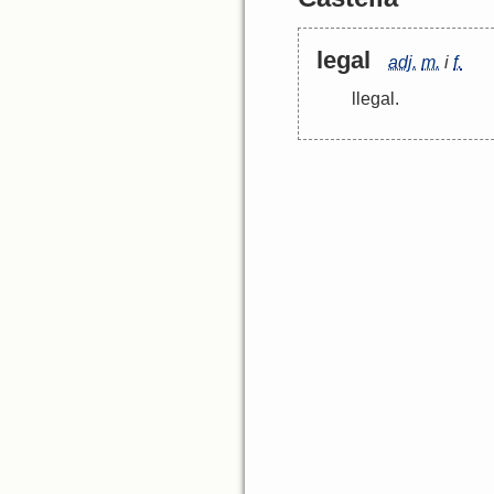
legal
adj.
m.
i
f.
llegal
.