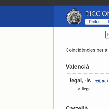
DICCIO
Pròlec
Coincidències per a
Valencià
legal, -ls
adj.
m.
i
V.
llegal
.
Castellà