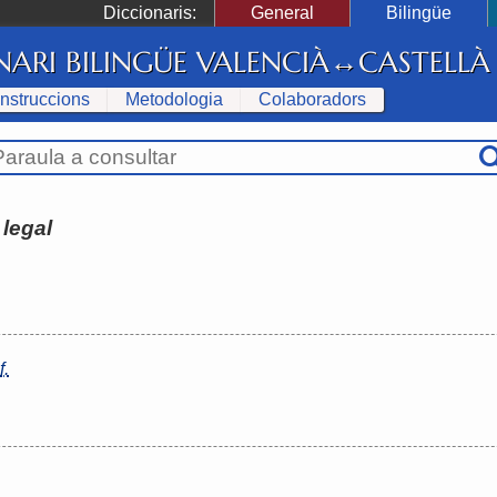
Diccionaris:
General
Bilingüe
NARI BILINGÜE VALENCIÀ↔CASTELLÀ
Instruccions
Metodologia
Colaboradors
:
legal
f.