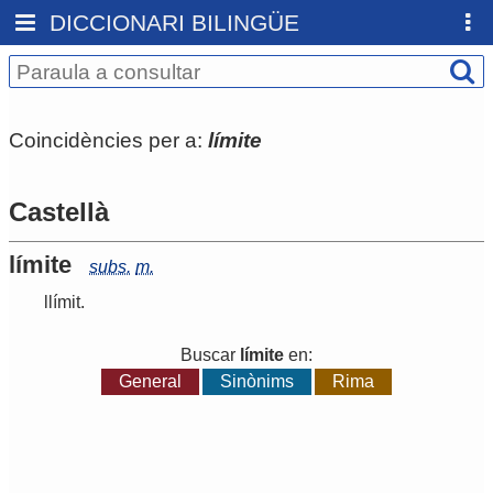
DICCIONARI BILINGÜE
Coincidències per a:
límite
Castellà
límite
subs.
m.
llímit
.
Buscar
límite
en:
General
Sinònims
Rima