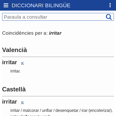
DICCIONARI BILINGÜE
Coincidències per a:
irritar
Valencià
irritar
v.
irritar
.
Castellà
irritar
v.
irritar
/
malcorar
/
unflar
/
desenquetar
/
irar
(encolerizar)
.