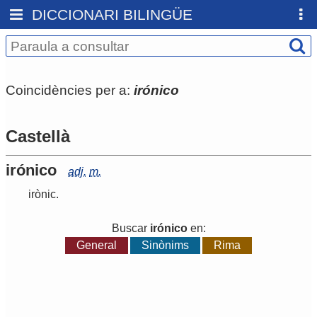
DICCIONARI BILINGÜE
Coincidències per a:
irónico
Castellà
irónico
adj.
m.
irònic
.
Buscar
irónico
en:
General
Sinònims
Rima