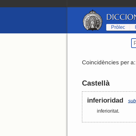
DICCIO
Pròlec
Coincidències per a
Castellà
inferioridad
sub
inferioritat
.