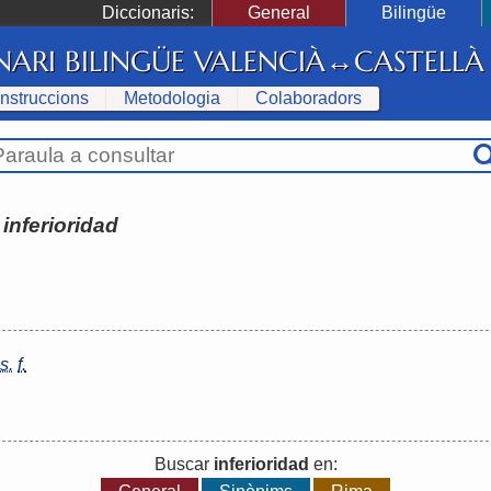
Diccionaris:
General
Bilingüe
NARI BILINGÜE VALENCIÀ↔CASTELLÀ
Instruccions
Metodologia
Colaboradors
:
inferioridad
s.
f.
Buscar
inferioridad
en: