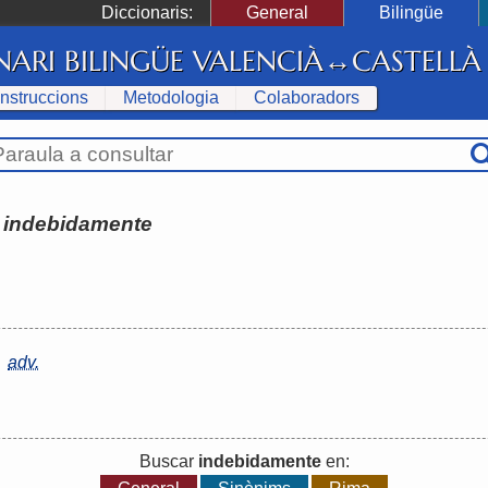
Diccionaris:
General
Bilingüe
NARI BILINGÜE VALENCIÀ↔CASTELLÀ
Instruccions
Metodologia
Colaboradors
:
indebidamente
adv.
Buscar
indebidamente
en: