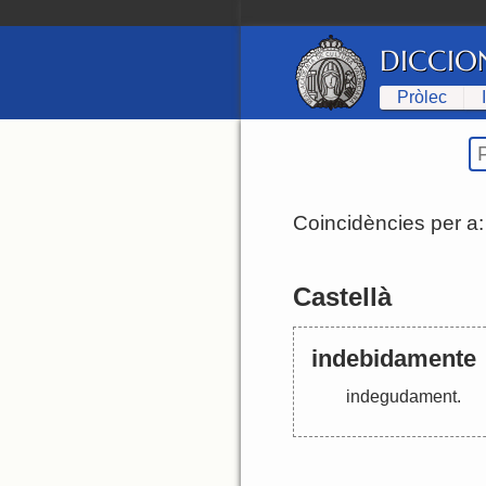
DICCIO
Pròlec
Coincidències per a
Castellà
indebidamente
indegudament
.