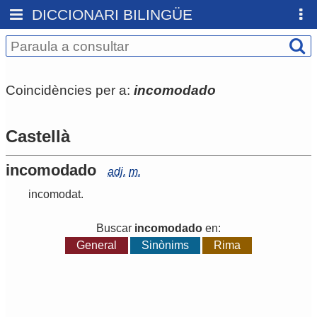
DICCIONARI BILINGÜE
Coincidències per a:
incomodado
Castellà
incomodado
adj.
m.
incomodat
.
Buscar
incomodado
en:
General
Sinònims
Rima