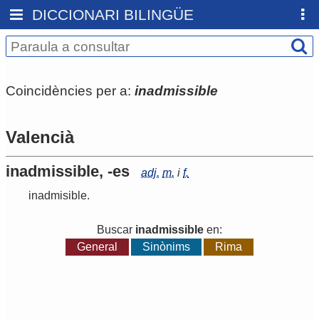
DICCIONARI BILINGÜE
Coincidències per a:
inadmissible
Valencià
inadmissible, -es
adj.
m.
i
f.
inadmisible
.
Buscar
inadmissible
en:
General
Sinònims
Rima