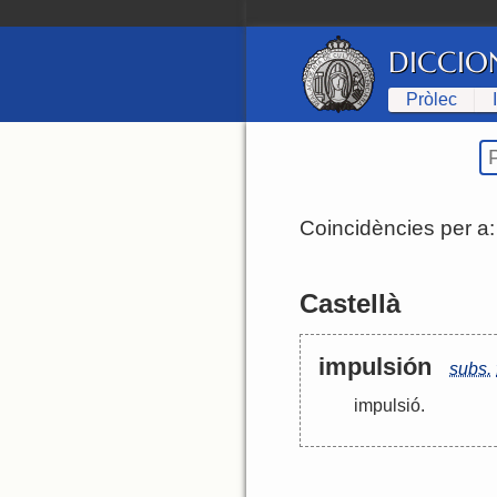
DICCIO
Pròlec
Coincidències per a
Castellà
impulsión
subs.
impulsió
.