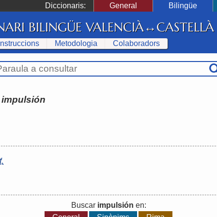
Diccionaris:
General
Bilingüe
NARI BILINGÜE VALENCIÀ↔CASTELLÀ
Instruccions
Metodologia
Colaboradors
:
impulsión
f.
Buscar
impulsión
en: