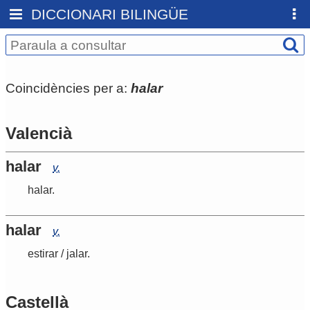
DICCIONARI BILINGÜE
Coincidències per a:
halar
Valencià
halar
v.
halar
.
halar
v.
estirar
/
jalar
.
Castellà