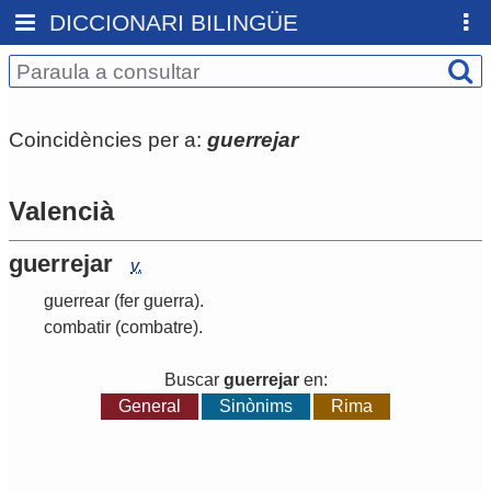
DICCIONARI BILINGÜE
Coincidències per a:
guerrejar
Valencià
guerrejar
v.
guerrear
(fer guerra)
.
combatir
(combatre)
.
Buscar
guerrejar
en:
General
Sinònims
Rima