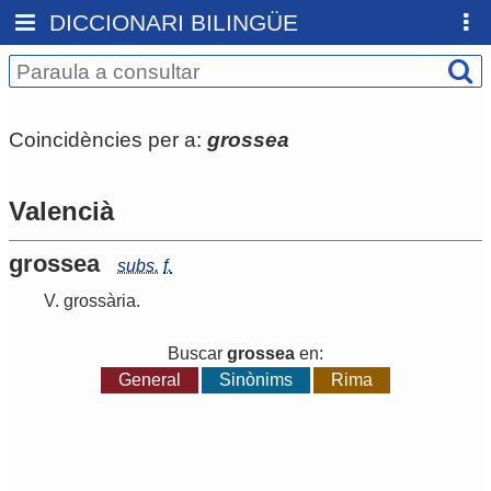
DICCIONARI BILINGÜE
Coincidències per a:
grossea
Valencià
grossea
subs.
f.
V.
grossària
.
Buscar
grossea
en:
General
Sinònims
Rima