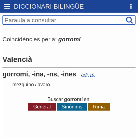
DICCIONARI BILINGÜE
Coincidències per a:
gorromí
Valencià
gorromí, -ina, -ns, -ines
adj.
m.
mezquino
/
avaro
.
Buscar
gorromí
en:
General
Sinònims
Rima