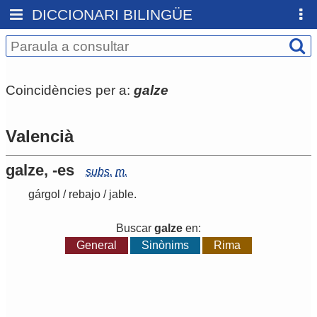
DICCIONARI BILINGÜE
Coincidències per a:
galze
Valencià
galze, -es
subs.
m.
gárgol
/
rebajo
/
jable
.
Buscar
galze
en:
General
Sinònims
Rima