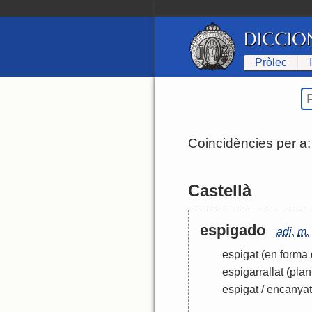
DICCIO
Pròlec
Coincidències per a
Castellà
espigado
adj.
m.
espigat
(en forma 
espigarrallat
(plan
espigat
/
encanyat