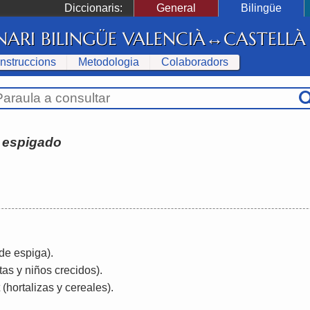
Diccionaris:
General
Bilingüe
NARI BILINGÜE VALENCIÀ↔CASTELLÀ
Instruccions
Metodologia
Colaboradors
:
espigado
de espiga)
.
tas y niños crecidos)
.
(hortalizas y cereales)
.