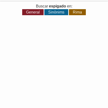
Buscar
espigado
en:
General
Sinònims
Rima