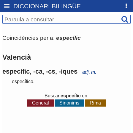
DICCIONARI BILINGÜE
Coincidències per a:
específic
Valencià
específic, -ca, -cs, -iques
adj.
m.
específico
.
Buscar
específic
en:
General
Sinònims
Rima