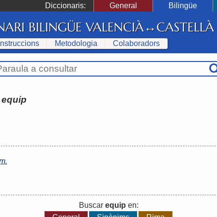
Diccionaris:
General
Bilingüe
NARI BILINGÜE VALENCIÀ↔CASTELLÀ
Instruccions
Metodologia
Colaboradors
:
equip
m.
Buscar
equip
en: