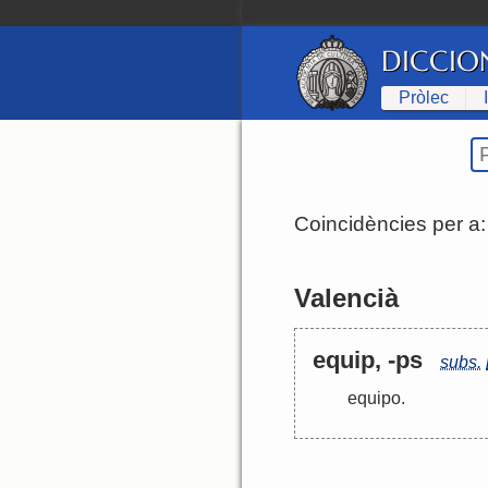
DICCIO
Pròlec
Coincidències per a
Valencià
equip, -ps
subs.
equipo
.