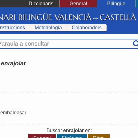
Diccionaris:
General
Bilingüe
NARI BILINGÜE VALENCIÀ↔CASTELLÀ
Instruccions
Metodologia
Colaboradors
:
enrajolar
/
embaldosar
.
Buscar
enrajolar
en: