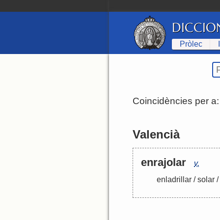
DICCIO
Pròlec
Coincidències per a
Valencià
enrajolar
v.
enladrillar
/
solar